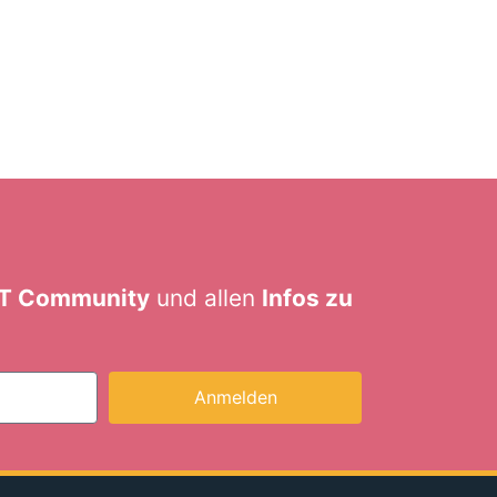
ZT Community
und allen
Infos zu
Anmelden