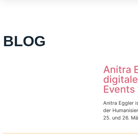
BLOG
Anitra 
digital
Events 
Anitra Eggler i
der Humanisier
25. und 26. Mär