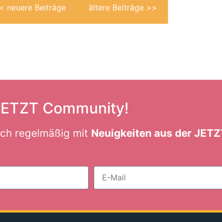
< neuere Beiträge
ältere Beiträge >>
 JETZT Community!
ich regelmäßig mit
Neuigkeiten aus der JET