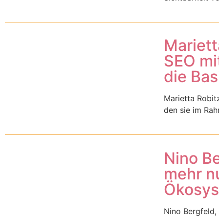
Mariett
SEO mit
die Bas
Marietta Robitz
den sie im Rah
Nino Be
mehr nu
Ökosys
Nino Bergfeld, 