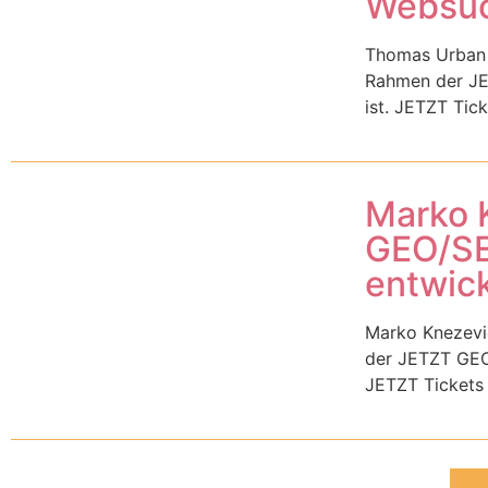
Websuc
Thomas Urban i
Rahmen der JET
ist. JETZT Tick
Marko K
GEO/SEO
entwick
Marko Knezevic
der JETZT GEO/
JETZT Tickets 